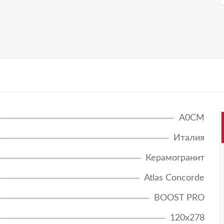
NEW
RINASCENTE FUSION/РИНАШЕНТЕ ФЬЮЖН
RINASCENTE RESIN
RINASCENTE SLATE/РИНАШЕНТЕ СЛЕЙТ
RIVE
SYMPHONYX
A0CM
WINE OAK
Италия
WISE
Керамогранит
Atlas Concorde
BOOST PRO
120x278