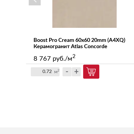
MARVEL DREAM
MARVEL EDGE
NEW
MARVEL EPIC
) Atlas
Boost Pro Cream 60x60 20mm (A4XQ)
Керамогранит Atlas Concorde
MARVEL GALA
2
8 767 руб./м
MARVEL GEMS
-
+
2
м
MARVEL MERAVIGLIA
MARVEL ONYX
MARVEL PRO
MARVEL SHINE