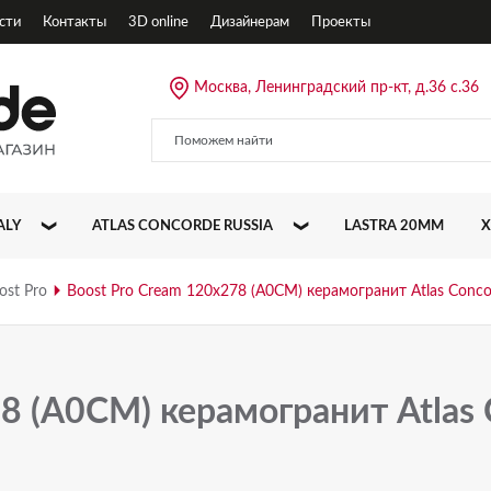
сти
Контакты
3D online
Дизайнерам
Проекты
Москва, Ленинградский пр-кт, д.36 с.36
ALY
ATLAS CONCORDE RUSSIA
LASTRA 20MM
X
ALLURE
ost Pro
Boost Pro Cream 120x278 (A0CM) керамогранит Atlas Conco
CLIFF
DRIFT
8 (A0CM) керамогранит Atlas
EMPIRE