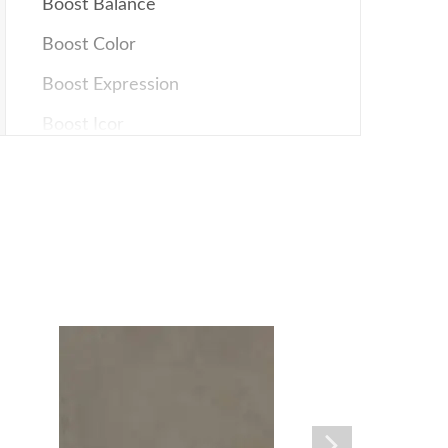
Boost Balance
Boost Color
Boost Expression
Boost Icor
BOOST MINERAL
Boost Mix
Boost Natural
Boost Natural Pro
Boost Pro
Boost Stone
Boost Vision
Brave