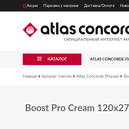
Акции
Парковка у магазина
Доставка/Оплата
Ново
КАТАЛОГ
ATLAS CONCORDE IT
3D WALL
Главная
Каталог плитки
Atlas Concorde Италия
Bo
3D WALL CARVE
3D WALL PLASTER
Boost Pro Cream 120x27
APLOMB