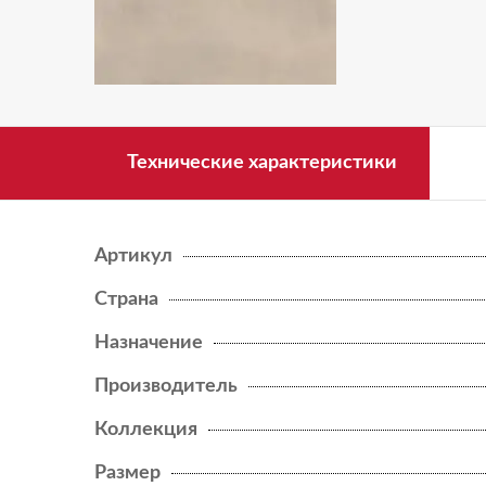
BOOST PRO
BOOST STONE
NEW
BOOST VISION
Технические характеристики
BRAVE
BRICK ATELIER
Артикул
ENTICE
Страна
ETIC
Назначение
Производитель
ETIC PRO
Коллекция
EXENCE
Размер