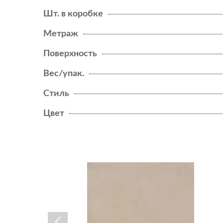
HEARTWOOD
Шт. в коробке
LASTRA 20MM
Метраж
Поверхность
LIMS
Вес/упак.
NEW
LOG
Стиль
NEW
LOG CANSEI
Цвет
NEW
LOG SELECT
MARVEL
MARVEL 3D
NEW
MARVEL DIVA