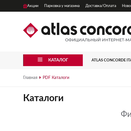
Акции
Парковка у магазина
Доставка/Оплата
Ново
КАТАЛОГ
ATLAS CONCORDE IT
3D WALL
Главная
PDF Каталоги
3D WALL CARVE
Каталоги
3D WALL PLASTER
Фи
APLOMB