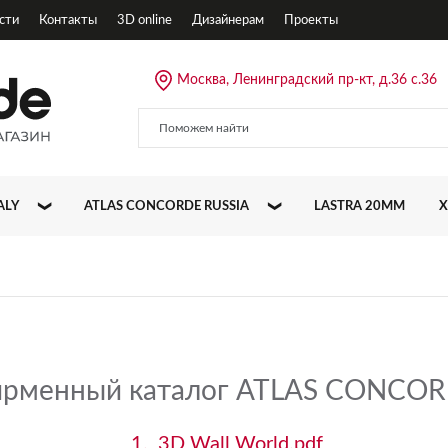
сти
Контакты
3D online
Дизайнерам
Проекты
Москва, Ленинградский пр-кт, д.36 с.36
ALY
ATLAS CONCORDE RUSSIA
LASTRA 20MM
X
ALLURE
CLIFF
DRIFT
рменный каталог ATLAS CONCO
EMPIRE
1.
3D Wall World.pd
f