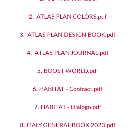
EPOS
2. ATLAS PLAN COLORS.pdf
FORCE
FORTE DEI MARMI
3. ATLAS PLAN DESIGN BOOK.pdf
NEW
FORTE DEI MARMI QUARK
4. ATLAS PLAN JOURNAL.pdf
NEW
FORTE DEI MARMI ROCK
5. BOOST WORLD.pdf
NEW
FUSION OAK/ФЬЮЖН ОАК
6. HABITAT - Contract.pdf
LANDSTONE
7. HABITAT - Dialogo.pdf
OAK RESERVE
RINASCENTE
8. ITALY GENERAL BOOK 2023.pdf