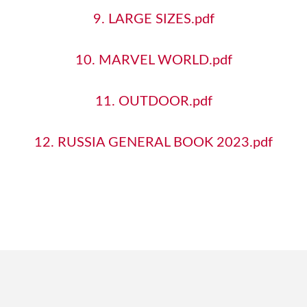
NEW
RINASCENTE FUSION/РИНАШЕНТЕ ФЬЮЖН
9. LARGE SIZES.pdf
RINASCENTE RESIN
10. MARVEL WORLD.pdf
RINASCENTE SLATE/РИНАШЕНТЕ СЛЕЙТ
11. OUTDOOR.pdf
RIVE
12. RUSSIA GENERAL BOOK 2023.pdf
SYMPHONYX
WINE OAK
WISE