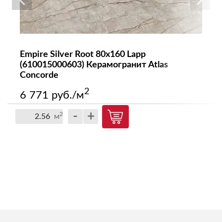
Empire Silver Root 80x160 Lapp
(610015000603) Керамогранит Atlas
Concorde
2
6 771 руб./м
-
+
2
м