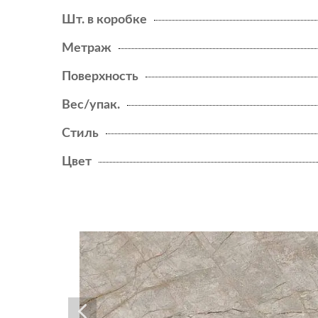
HEARTWOOD
Шт. в коробке
LASTRA 20MM
Метраж
Поверхность
LIMS
Вес/упак.
NEW
LOG
Стиль
NEW
LOG CANSEI
Цвет
NEW
LOG SELECT
MARVEL
MARVEL 3D
NEW
MARVEL DIVA