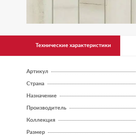
BOOST PRO
BOOST STONE
NEW
BOOST VISION
Технические характеристики
BRAVE
BRICK ATELIER
Артикул
ENTICE
Страна
ETIC
Назначение
Производитель
ETIC PRO
Коллекция
EXENCE
Размер