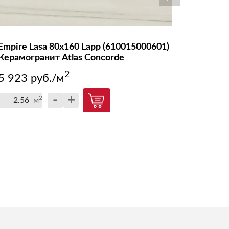
RIVE
Symphonyx
Empire Lasa 80x160 Lapp (610015000601)
Empire 
WINE OAK
Керамогранит Atlas Concorde
(61001
Concor
Wise
2
5 923 руб./м
5 923
-
+
2
м