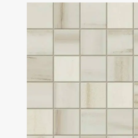
BOOST
BOOST BALANCE
BOOST COLOR
BOOST EXPRESSION
NEW
BOOST ICOR
BOOST MINERAL
BOOST MIX
BOOST NATURAL
BOOST NATURAL PRO