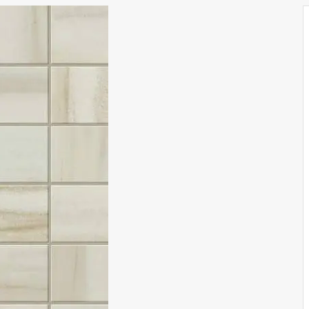
EPOS
FORCE
FORTE DEI MARMI
NEW
FORTE DEI MARMI QUARK
NEW
FORTE DEI MARMI ROCK
NEW
FUSION OAK/ФЬЮЖН ОАК
LANDSTONE
OAK RESERVE
RINASCENTE