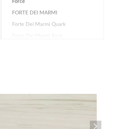
Force
FORTE DEI MARMI
Forte Dei Marmi Quark
Forte Dei Marmi Rock
Fusion Oak/Фьюжн Оак
Landstone
Oak Reserve
Rinascente
Rinascente Fusion/Ринашенте
Фьюжн
Rinascente Resin
Rinascente Slate/Ринашенте Слейт