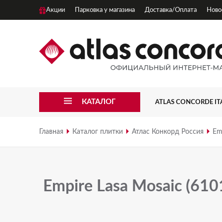
Акции
Парковка у магазина
Доставка/Оплата
Ново
КАТАЛОГ
ATLAS CONCORDE IT
3D WALL
Главная
Каталог плитки
Атлас Конкорд Россия
Em
3D WALL CARVE
3D WALL PLASTER
Empire Lasa Mosaic (61
APLOMB