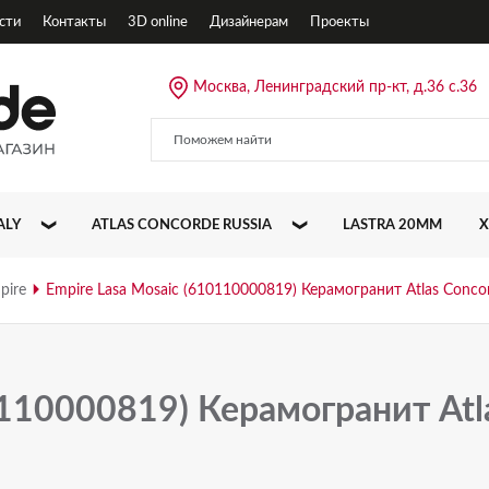
сти
Контакты
3D online
Дизайнерам
Проекты
Москва, Ленинградский пр-кт, д.36 с.36
ALY
ATLAS CONCORDE RUSSIA
LASTRA 20MM
X
ALLURE
pire
Empire Lasa Mosaic (610110000819) Керамогранит Atlas Conco
CLIFF
DRIFT
0110000819) Керамогранит Atl
EMPIRE