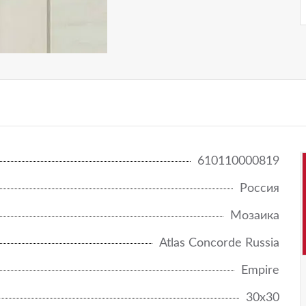
NEW
RINASCENTE FUSION/РИНАШЕНТЕ ФЬЮЖН
RINASCENTE RESIN
RINASCENTE SLATE/РИНАШЕНТЕ СЛЕЙТ
RIVE
SYMPHONYX
610110000819
WINE OAK
Россия
WISE
Мозаика
Atlas Concorde Russia
Empire
30x30