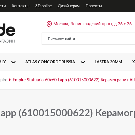
сти
Контакты
3D online
Дизайнерам
Проекты
Москва, Ленинградский пр-кт, д.36 с.36
ALY
ATLAS CONCORDE RUSSIA
LASTRA 20MM
X
ALLURE
pire
Empire Statuario 60x60 Lapp (610015000622) Керамогранит At
CLIFF
DRIFT
 Lapp (610015000622) Керамог
EMPIRE