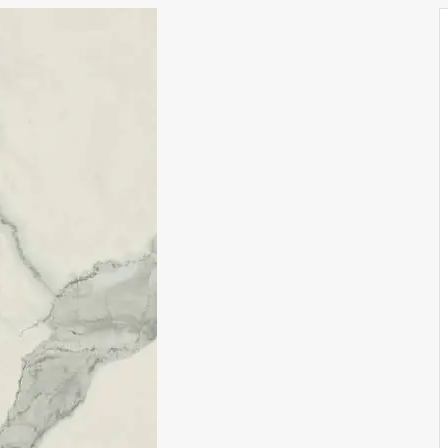
EPOS
FORCE
FORTE DEI MARMI
NEW
FORTE DEI MARMI QUARK
NEW
FORTE DEI MARMI ROCK
NEW
FUSION OAK/ФЬЮЖН ОАК
LANDSTONE
OAK RESERVE
RINASCENTE