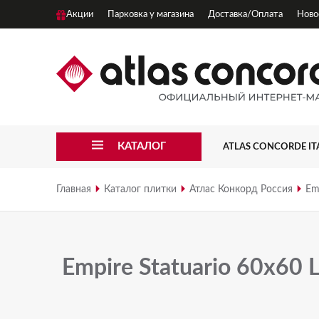
Акции
Парковка у магазина
Доставка/Оплата
Ново
КАТАЛОГ
ATLAS CONCORDE IT
3D WALL
Главная
Каталог плитки
Атлас Конкорд Россия
Em
3D WALL CARVE
3D WALL PLASTER
Empire Statuario 60x60
APLOMB