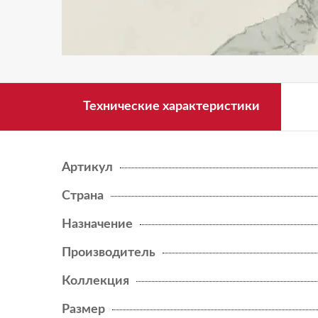
BOOST PRO
BOOST STONE
NEW
BOOST VISION
Технические характеристики
BRAVE
BRICK ATELIER
Артикул
ENTICE
Страна
ETIC
Назначение
Производитель
ETIC PRO
Коллекция
EXENCE
Размер