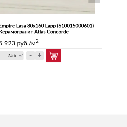
RIVE
Symphonyx
Empire Lasa 80x160 Lapp (610015000601)
Empire 
WINE OAK
Керамогранит Atlas Concorde
(61001
Concor
Wise
2
5 923 руб./м
5 923
-
+
2
м