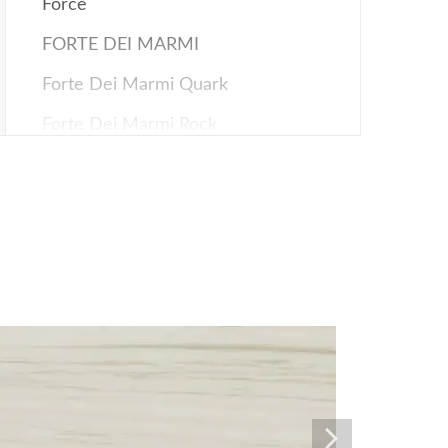
Force
FORTE DEI MARMI
Forte Dei Marmi Quark
Forte Dei Marmi Rock
Fusion Oak/Фьюжн Оак
Landstone
Oak Reserve
Rinascente
Rinascente Fusion/Ринашенте
Фьюжн
Rinascente Resin
Rinascente Slate/Ринашенте Слейт