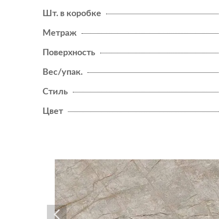
HEARTWOOD
Шт. в коробке
LASTRA 20MM
Метраж
Поверхность
LIMS
Вес/упак.
NEW
LOG
Стиль
NEW
LOG CANSEI
Цвет
NEW
LOG SELECT
MARVEL
MARVEL 3D
NEW
MARVEL DIVA