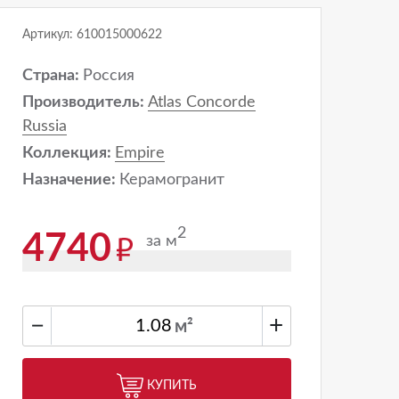
Артикул: 610015000622
Страна:
Россия
Производитель:
Atlas Concorde
Russia
Коллекция:
Empire
Назначение:
Керамогранит
2
4740
за м
−
+
м²
КУПИТЬ