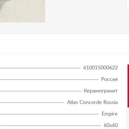
NEW
RINASCENTE FUSION/РИНАШЕНТЕ ФЬЮЖН
RINASCENTE RESIN
RINASCENTE SLATE/РИНАШЕНТЕ СЛЕЙТ
RIVE
SYMPHONYX
610015000622
WINE OAK
Россия
WISE
Керамогранит
Atlas Concorde Russia
Empire
60x60