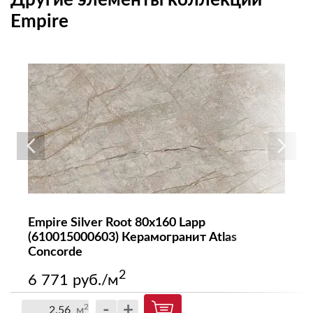
Другие элементы коллекции
Empire
Empire Silver Root 80x160 Lapp
(610015000603) Керамогранит Atlas
Concorde
2
6 771 руб./м
-
+
2
м